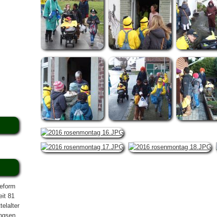
reform
eit 81
elalter
ngsen