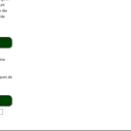
zum
n die
rde
ine
gsen.de