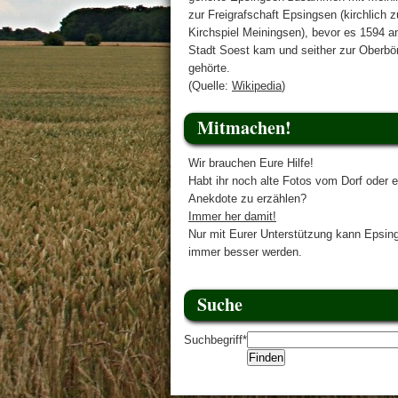
zur Freigrafschaft Epsingsen (kirchlich 
Kirchspiel Meiningsen), bevor es 1594 a
Stadt Soest kam und seither zur Oberbö
gehörte.
(Quelle:
Wikipedia
)
Mitmachen!
Wir brauchen Eure Hilfe!
Habt ihr noch alte Fotos vom Dorf oder e
Anekdote zu erzählen?
Immer her damit!
Nur mit Eurer Unterstützung kann Epsin
immer besser werden.
Suche
Suchbegriff
*