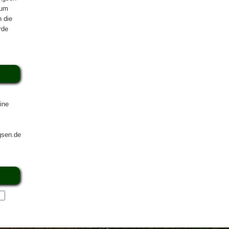
zum
n die
rde
ine
gsen.de