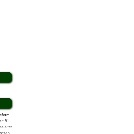
reform
eit 81
elalter
ngsen