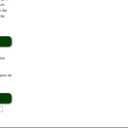
zum
n die
rde
ine
gsen.de