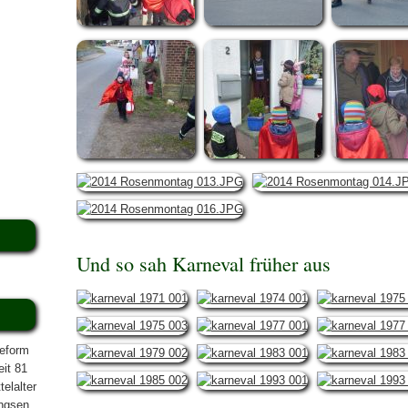
Und so sah Karneval früher aus
reform
eit 81
elalter
ngsen